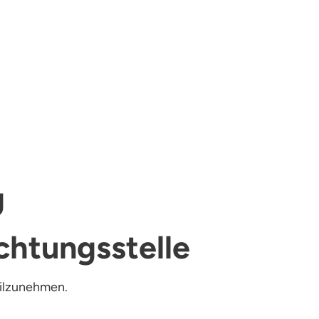
g
chtungs­stelle
eilzunehmen.