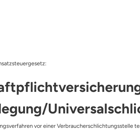
msatzsteuergesetz:
ftpflicht­versicherun
legung/Universal­schli
egungsverfahren vor einer Verbraucherschlichtungsstelle t